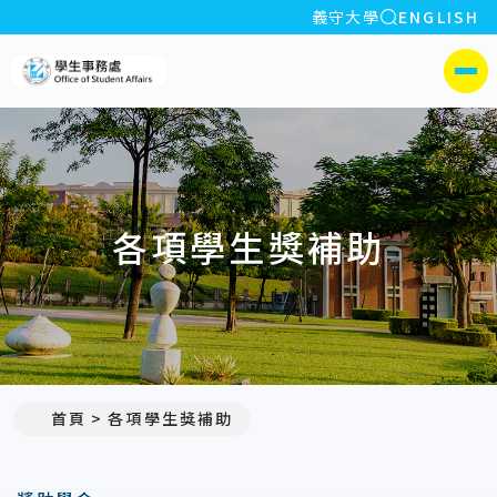
全站搜索
義守大學
ENGLISH
:::
義守大學學生事務處
側選單
各項學生獎補助
首頁
各項學生獎補助