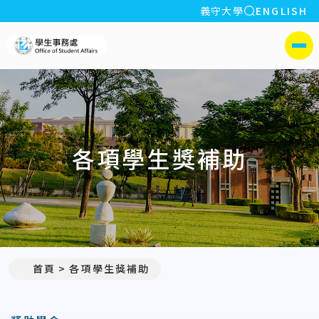
全站搜索
義守大學
ENGLISH
:::
義守大學學生事務處
側選單
各項學生獎補助
首頁
各項學生獎補助