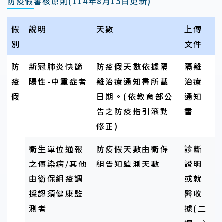
防疫假審核原則(114年8月15日更新)
假
說明
天數
上傳
別
文件
防
新冠肺炎快篩
防疫假天數依據隔
隔離
疫
陽性-中重症者
離治療通知書所載
治療
假
日期。(依教育部公
通知
告之防疫指引滾動
書
修正)
衛生單位通報
防疫假天數由衛保
診斷
之傳染病/其他
組告知監測天數
證明
由衛保組疫調
或就
採認須健康監
醫收
測者
據(二