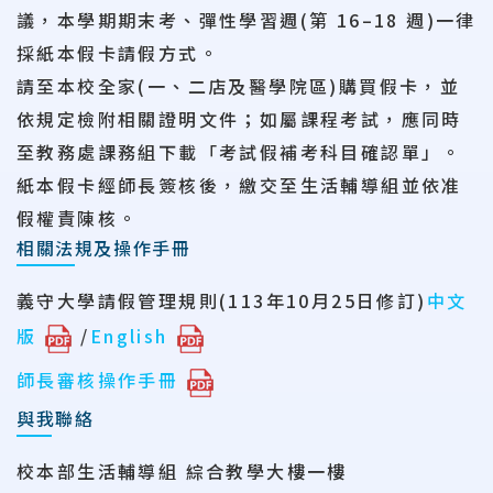
議，本學期
期末考、彈性學習週(
第 16–18 週)一律
採紙本假卡請假方式。
請至本校全家(一、二店及醫學院區)購買假卡，
並
依規定檢附相關證明文件；如屬課程考
試，應同時
至教務處課務組下載「考試假補考科目確認單」。
紙本假卡經師長簽
核後，繳交至生活輔導組並依准
假權責陳核。
相關法規及操作手冊
義守大學請假管理規則(113年10月25日修訂)
中文
版
/
English
師長審核操作手冊
與我聯絡
校本部生活輔導組 綜合教學大樓一樓