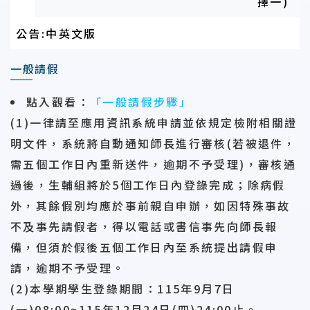
擇一)
公告:中英文版
一般請假
點入觀看
：
「一般請假步驟」
(1)一律請至應用資訊系統申請並依規定檢附相關證
明文件，系統將自動通知師長進行審核(若被退件，
需五個工作日內重新送件，逾期不予受理)，審核通
過後，生輔組將於5個工作日內登錄完成；除病假
外，其餘假別均應於事前親自申辦，如因特殊事故
不及事先請假者，得以電話或書信事先向師長報
備，但須於
假後五個工作日
內至系統提出請假申
請，逾期不予受理。
(2)本學期學生登錄期間：115年9月7日
(一)08:00~115年12月24日(四)24:00止。