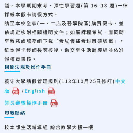
議，本學期
期末考、彈性學習週(
第 16–18 週)一律
採紙本假卡請假方式。
請至本校全家(一、二店及醫學院區)購買假卡，
並
依規定檢附相關證明文件；如屬課程考
試，應同時
至教務處課務組下載「考試假補考科目確認單」。
紙本假卡經師長簽
核後，繳交至生活輔導組並依准
假權責陳核。
相關法規及操作手冊
義守大學請假管理規則(113年10月25日修訂)
中文
版
/
English
師長審核操作手冊
與我聯絡
校本部生活輔導組 綜合教學大樓一樓