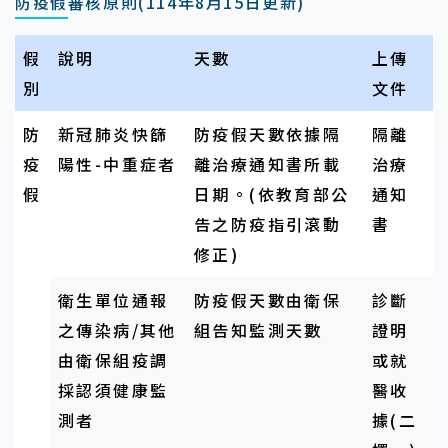
防疫假審核原則(114年8月15日更新)
假
說明
天數
上傳
別
文件
防
新冠肺炎快篩
防疫假天數依據隔
隔離
疫
陽性-中重症者
離治療通知書所載
治療
假
日期。(依教育部公
通知
告之防疫指引滾動
書
修正)
衛生單位通報
防疫假天數由衛保
診斷
之傳染病/其他
組告知監測天數
證明
由衛保組疫調
或就
採認須健康監
醫收
測者
據(二