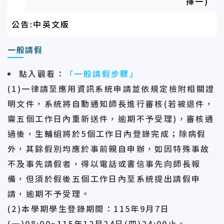
擇一)
公告:中英文版
一般請假
點入觀看
：
「一般請假步驟」
(1)一律請至應用資訊系統申請並依規定檢附相關證
明文件，系統將自動通知師長進行審核(若被退件，
需五個工作日內重新送件，逾期不予受理)，審核通
過後，生輔組將於5個工作日內登錄完成；除病假
外，其餘假別均應於事前親自申辦，如因特殊事故
不及事先請假者，得以電話或書信事先向師長報
備，但須於
假後五個工作日
內至系統提出請假申
請，逾期不予受理。
(2)本學期學生登錄期間：115年9月7日
(一)08:00~115年12月24日(四)24:00止。