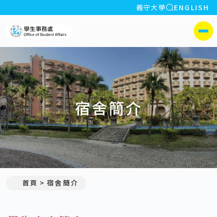
全站搜索
義守大學
ENGLISH
:::
義守大學學生事務處
側選單
宿舍簡介
首頁
宿舍簡介