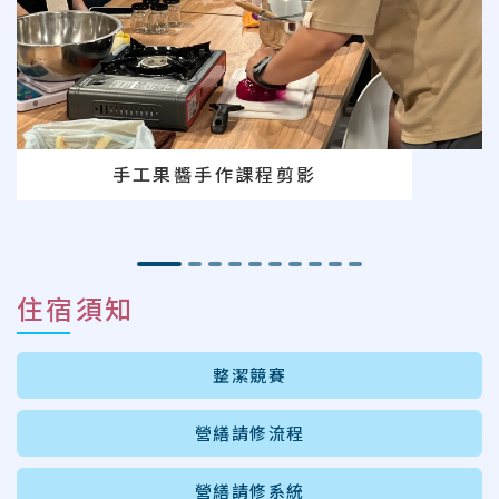
手工果醬手作課程剪影
住宿須知
整潔競賽
營繕請修流程
營繕請修系統