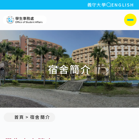
全站搜索
義守大學
ENGLISH
:::
義守大學學生事務處
側選單
宿舍簡介
首頁
宿舍簡介