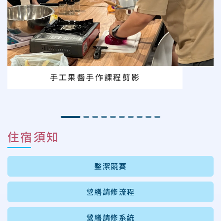
手工果醬手作課程剪影
住宿須知
整潔競賽
營繕請修流程
營繕請修系統