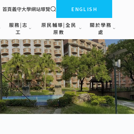
全站搜索
首頁
義守大學
網站導覽
ENGLISH
:::
服務|志
原民輔導|全民
關於學務
工
原教
處