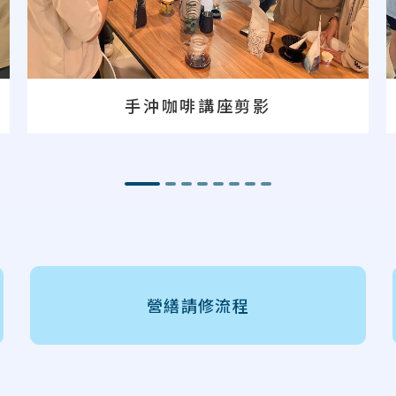
手沖咖啡講座剪影
營繕請修流程