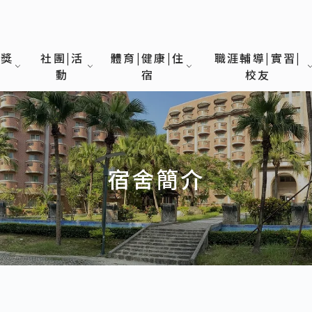
|獎
社團|活
體育|健康|住
職涯輔導|實習|
動
宿
校友
宿舍簡介