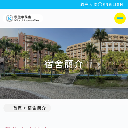
全站搜索
義守大學
ENGLISH
:::
義守大學學生事務處
側選單
宿舍簡介
首頁
宿舍簡介