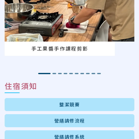
手工果醬手作課程剪影
住宿須知
整潔競賽
營繕請修流程
營繕請修系統