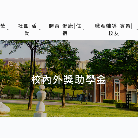
|獎
社團|活
體育|健康|住
職涯輔導|實習|
動
宿
校友
校內外獎助學金