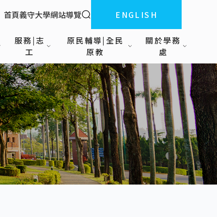
全站搜索
首頁
義守大學
網站導覽
ENGLISH
:::
服務|志
原民輔導|全民
關於學務
工
原教
處