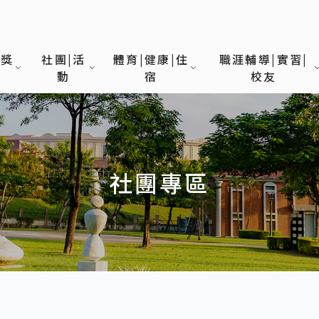
|獎
社團|活
體育|健康|住
職涯輔導|實習|
動
宿
校友
社團專區