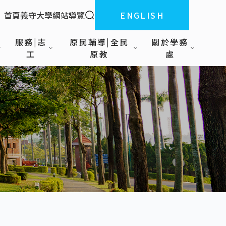
全站搜索
首頁
義守大學
網站導覽
ENGLISH
:::
服務|志
原民輔導|全民
關於學務
工
原教
處