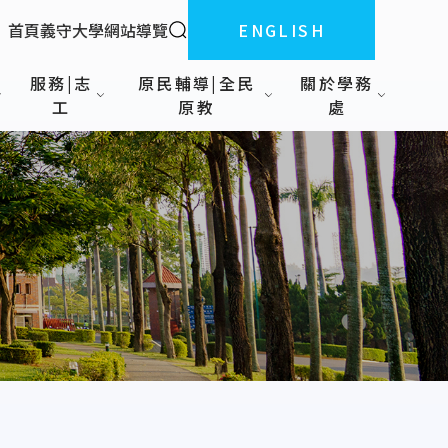
全站搜索
首頁
義守大學
網站導覽
ENGLISH
:::
服務|志
原民輔導|全民
關於學務
工
原教
處