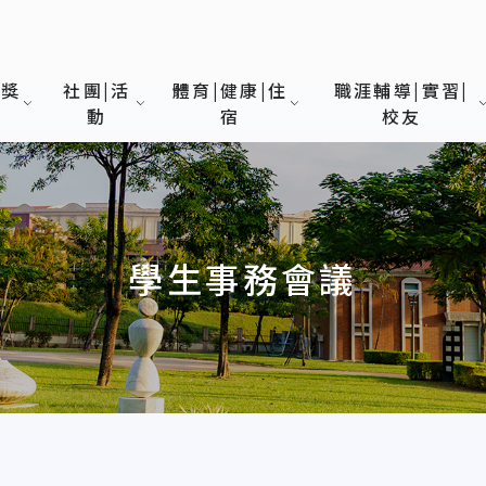
|獎
社團|活
體育|健康|住
職涯輔導|實習|
動
宿
校友
學生事務會議