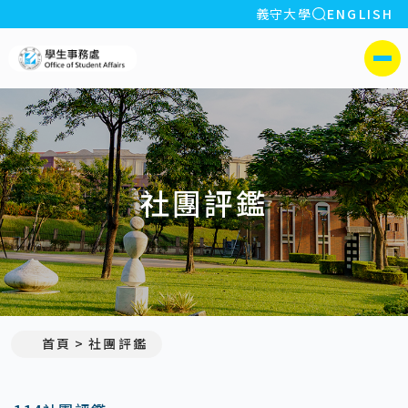
全站搜索
義守大學
ENGLISH
:::
義守大學學生事務處
側選單
社團評鑑
首頁
社團評鑑