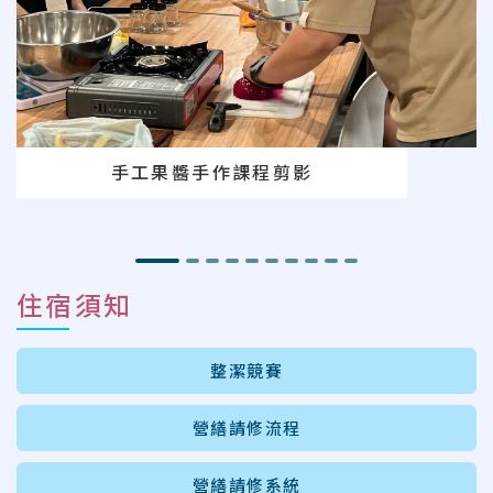
手工果醬手作課程剪影
住宿須知
整潔競賽
營繕請修流程
營繕請修系統