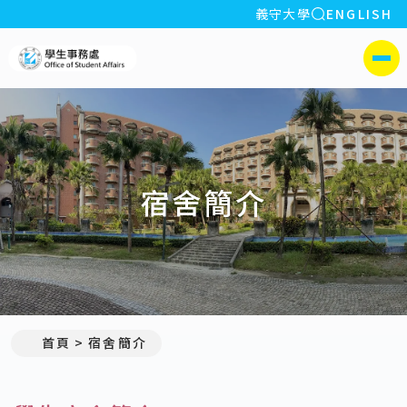
全站搜索
義守大學
ENGLISH
:::
義守大學學生事務處
側選單
宿舍簡介
首頁
宿舍簡介