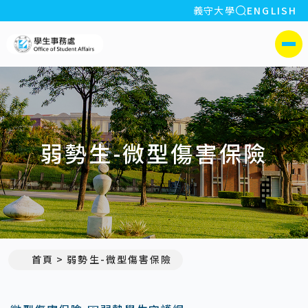
全站搜索
義守大學
ENGLISH
:::
義守大學學生事務處
側選單
弱勢生-微型傷害保險
首頁
弱勢生-微型傷害保險