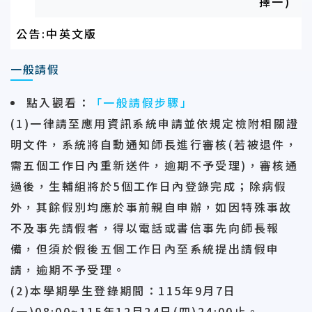
擇一)
公告:中英文版
一般請假
點入觀看
：
「一般請假步驟」
(1)一律請至應用資訊系統申請並依規定檢附相關證
明文件，系統將自動通知師長進行審核(若被退件，
需五個工作日內重新送件，逾期不予受理)，審核通
過後，生輔組將於5個工作日內登錄完成；除病假
外，其餘假別均應於事前親自申辦，如因特殊事故
不及事先請假者，得以電話或書信事先向師長報
備，但須於
假後五個工作日
內至系統提出請假申
請，逾期不予受理。
(2)本學期學生登錄期間：115年9月7日
(一)08:00~115年12月24日(四)24:00止。