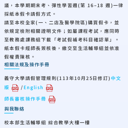
議，本學期
期末考、彈性學習週(
第 16–18 週)一律
採紙本假卡請假方式。
請至本校全家(一、二店及醫學院區)購買假卡，
並
依規定檢附相關證明文件；如屬課程考
試，應同時
至教務處課務組下載「考試假補考科目確認單」。
紙本假卡經師長簽
核後，繳交至生活輔導組並依准
假權責陳核。
相關法規及操作手冊
義守大學請假管理規則(113年10月25日修訂)
中文
版
/
English
師長審核操作手冊
與我聯絡
校本部生活輔導組 綜合教學大樓一樓