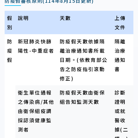
防疫假審核原則(114年8月15日更新)
假
說明
天數
上傳
別
文件
防
新冠肺炎快篩
防疫假天數依據隔
隔離
疫
陽性-中重症者
離治療通知書所載
治療
假
日期。(依教育部公
通知
告之防疫指引滾動
書
修正)
衛生單位通報
防疫假天數由衛保
診斷
之傳染病/其他
組告知監測天數
證明
由衛保組疫調
或就
採認須健康監
醫收
測者
據(二