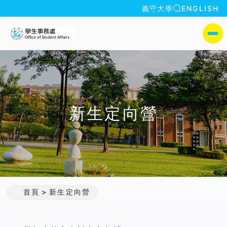
全站搜索
義守大學
ENGLISH
:::
義守大學學生事務處
側選單
新生定向營
首頁
新生定向營