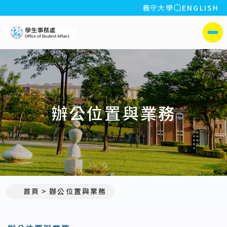
全站搜索
義守大學
ENGLISH
:::
義守大學學生事務處
側選單
辦公位置與業務
首頁
辦公位置與業務