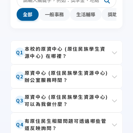
全部
一般事務
生活輔導
獎助學金
本校的原資中心 (原住民族學生資
Q1
源中心) 在哪裡？
本校原資中心在兩個校區皆設有辦公室，
原資中心 (原住民族學生資源中心)
Q2
辦公室服務時間？
歡迎師生多加利用：
1. 校本部：
綜合教學大樓 7樓 50710室
週一至週五 08:00～12:00、
原資中心 (原住民族學生資源中心)
2. 醫學院區：
B棟行政大樓 2F (醫學院
Q3
可以為我做什麼？
13:00~17:00
(12:00~13:00為中午休息
院長室對面)
時間)。
原資中心提供全方位的支持服務，包含：
有原住民生相關問題可透過哪些管
※ 全校統一寒休、暑休日期將另行公告，
Q4
道反映詢問？
1.
課業輔導
：安排課後輔導、讀書會。
請留意最新消息。