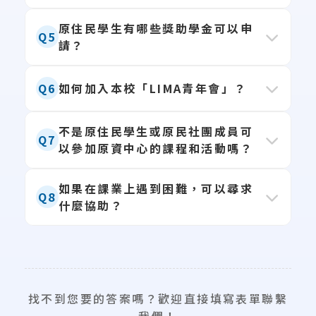
2.
生活適應
：提供獎助學金諮詢、急難救
您可以透過以下管道聯繫我們：
原住民學生有哪些獎助學金可以申
助轉介。
Q5
請？
1. 親至原資中心辦公室詢問。
3.
文化活動
：舉辦各類文化講座、手作工
2. Email 至
ipcth@isu.edu.tw
。
坊、部落參訪。
主要包含：
3. 撥打 (07)657-7711 分機 2625。
Q6
如何加入本校「LIMA青年會」？
4.
聚會空間
：提供舒適的交流空間與設備
1.
原住民族委員會獎助學金
(含助學金、
4. 填寫學生事務處
聯絡表單
。
借用。
成績優秀獎學金)。
簡單來說，這裡是你在學校的第二個家！
LIMA青年會為本校原住民族文化社團，
不是原住民學生或原民社團成員可
Q7
2.
教育部學產基金
。
以參加原資中心的課程和活動嗎？
不限原住民身份學生
，只要對於原住民族
3.
校內弱勢助學金
。
文化有興趣的同學都可以加入！
詳細申請資格與時間，請密切關注學務處
當然可以！
如果在課業上遇到困難，可以尋求
想加入可直接聯繫
LIMA青年會 IG
，或到
Q8
原資中心網站「獎助學金專區」公告。
什麼協助？
原資中心致力於推廣全民原教，大部分的
原資中心詢問喔！
活動（如講座、工坊、展覽）都非常歡迎
您可以直接至原資中心辦公室，我們會協
全校師生共同參與，一起認識與體驗原住
助媒合系上學長姐或專業課輔老師進行
一
民族文化。
對一或小組輔導
。此外，我們也會定期舉
找不到您要的答案嗎？歡迎直接填寫表單聯繫
辦讀書會，幫助同學提升學習成效。