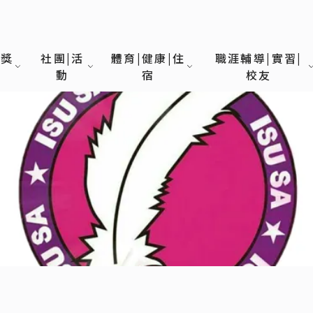
|獎
社團|活
體育|健康|住
職涯輔導|實習|
動
宿
校友