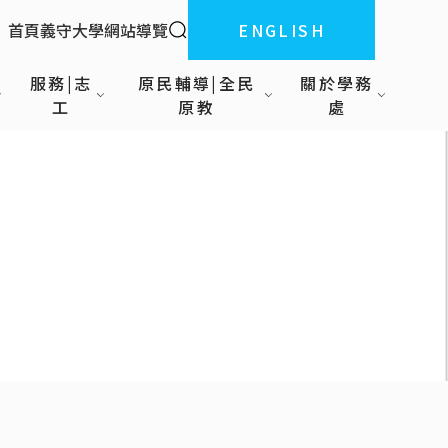
全站搜索
首頁
義守大學
網站導覽
ENGLISH
:::
服務|志
原民輔導|全民
關於學務
工
原教
處