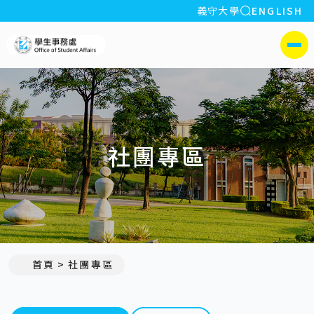
全站搜索
義守大學
ENGLISH
:::
義守大學學生事務處
側選單
社團專區
首頁
社團專區