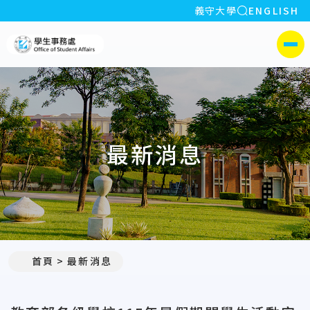
全站搜索
義守大學
ENGLISH
:::
義守大學學生事務處
側選單
最新消息
:::
首頁
最新消息