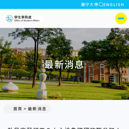
全站搜索
義守大學
ENGLISH
:::
義守大學學生事務處
側選單
最新消息
:::
首頁
最新消息