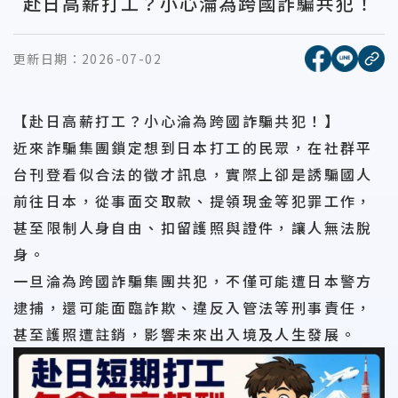
赴日高薪打工？小心淪為跨國詐騙共犯！
[另開新視窗
[另開
更新日期：
2026-07-02
複
【赴日高薪打工？小心淪為跨國詐騙共犯！】
近來詐騙集團鎖定想到日本打工的民眾，在社群平
台刊登看似合法的徵才訊息，實際上卻是誘騙國人
前往日本，從事面交取款、提領現金等犯罪工作，
甚至限制人身自由、扣留護照與證件，讓人無法脫
身。
一旦淪為跨國詐騙集團共犯，不僅可能遭日本警方
逮捕，還可能面臨詐欺、違反入管法等刑事責任，
甚至護照遭註銷，影響未來出入境及人生發展。