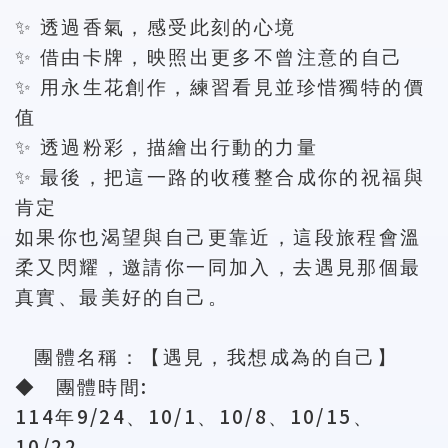
✨
透過香氣，感受此刻的心境
✨
借由卡牌，映照出更多不曾注意的自己
✨
用永生花創作，練習看見並珍惜獨特的價
值
✨
透過粉彩，描繪出行動的力量
✨
最後，把這一路的收穫整合成你的祝福與
肯定
如果你也渴望與自己更靠近，這段旅程會溫
柔又閃耀，邀請你一同加入，去遇見那個最
真實、最美好的自己。
團體名稱：【遇見，我想成為的自己】
:
◆
團體時間
114
9/24
10/1
10/8
10/15
年
、
、
、
、
10/22